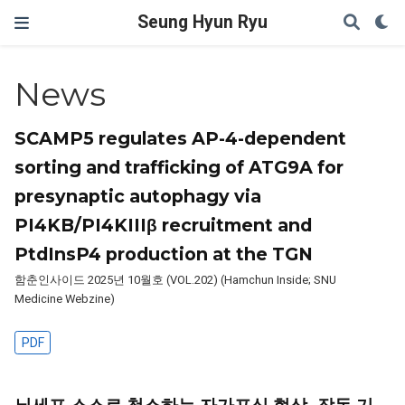
Seung Hyun Ryu
News
SCAMP5 regulates AP-4-dependent
sorting and trafficking of ATG9A for
presynaptic autophagy via
PI4KB/PI4KIIIβ recruitment and
PtdInsP4 production at the TGN
함춘인사이드 2025년 10월호 (VOL.202) (Hamchun Inside; SNU
Medicine Webzine)
PDF